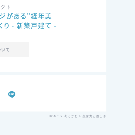
ェクト
ジがある"経年美
り - 新築戸建て -
ついて
F
Li
a
n
c
e
HOME
>
考えごと
>
想像力と優しさ
e
b