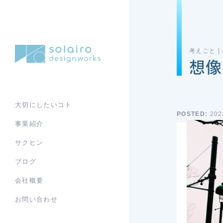
考えごと |
想像
大切にしたいコト
POSTED:
202
事業紹介
サクヒン
ブログ
会社概要
お問い合わせ