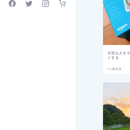
大切な人を
トする
Iot建築家