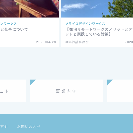
インワークス
ソライロデザインワークス
類と仕事について
【在宅リモートワークのメリットとデ
ットと実践している対策】
2020/04/28
建築設計事務所
2020
コト
事業内容
護方針
お問い合わせ