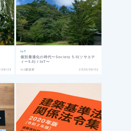
IoT
個別最適化の時代〜Society 5.0(ソサエテ
ィー5.0) / IoT〜
/09/23
Iot建築家
2020/09/02