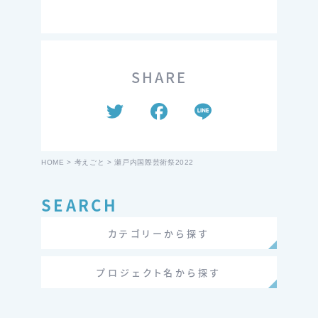
SHARE
T
F
Li
wi
a
n
tt
c
e
HOME
>
考えごと
>
瀬戸内国際芸術祭2022
er
e
b
SEARCH
o
カテゴリーから探す
o
k
プロジェクト名から探す