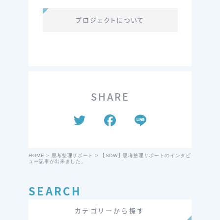
プロジェクトについて
SHARE
T
F
Li
wi
a
n
tt
c
e
HOME
>
思考整理サポート
>
【SDW】思考整理サポートのインタビ
ュー記事が出来ました。
er
e
b
SEARCH
o
カテゴリーから探す
o