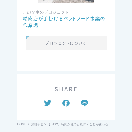
この記事のプロジェクト
精肉店が手掛けるペットフード事業の
作業場
プロジェクトについて
SHARE
T
F
Li
wi
a
n
tt
c
e
HOME
>
お知らせ
>
【SDW】時間が経つと気付くことが変わる
er
e