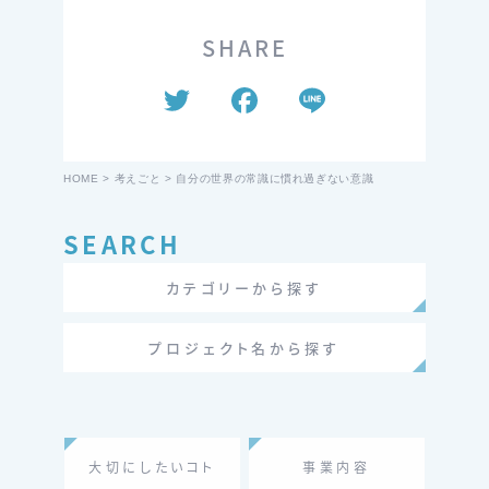
SHARE
T
F
Li
wi
a
n
tt
c
e
HOME
>
考えごと
>
自分の世界の常識に慣れ過ぎない意識
er
e
b
SEARCH
o
カテゴリーから探す
o
k
プロジェクト名から探す
大切にしたいコト
事業内容